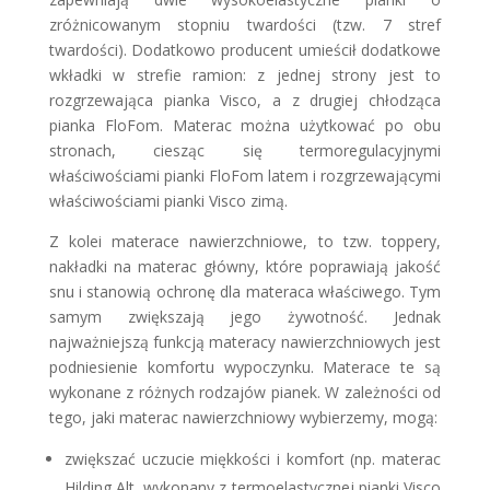
zróżnicowanym stopniu twardości (tzw. 7 stref
twardości). Dodatkowo producent umieścił dodatkowe
wkładki w strefie ramion: z jednej strony jest to
rozgrzewająca pianka Visco, a z drugiej chłodząca
pianka FloFom. Materac można użytkować po obu
stronach, ciesząc się termoregulacyjnymi
właściwościami pianki FloFom latem i rozgrzewającymi
właściwościami pianki Visco zimą.
Z kolei materace nawierzchniowe, to tzw. toppery,
nakładki na materac główny, które poprawiają jakość
snu i stanowią ochronę dla materaca właściwego. Tym
samym zwiększają jego żywotność. Jednak
najważniejszą funkcją materacy nawierzchniowych jest
podniesienie komfortu wypoczynku. Materace te są
wykonane z różnych rodzajów pianek. W zależności od
tego, jaki materac nawierzchniowy wybierzemy, mogą:
zwiększać uczucie miękkości i komfort (np. materac
Hilding Alt, wykonany z termoelastycznej pianki Visco