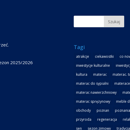
6
rzeć.
Tagi
atrakcje
ciekawostki
co no
 sezon 2025/2026
inwestycje kulturalne
inwestyc
kultura
materac
materac. 
materac do sypialni
materace
materac nawierzchniowy
mate
materac sprężynowy
meble do
obchody
poznan
poznania
przyroda
regeneracja
rela
sen
sezon zimowy
tradycja