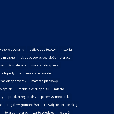
wego w poznaniu
deficyt budżetowy
historia
je miejskie
jak dopasować twardość materaca
twardość materaca
materac do spania
 ortopedyczne
materace twarde
rac ortopedyczny
materac piankowy
 sypialni
meble z Wielkopolski
miasto
cy
produkt regionalny
przemysł meblarski
ks
rogal świętomarciński
rozwój zieleni miejskiej
twardy materac
warto wiedziec
wieczór