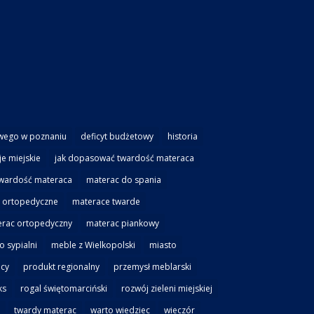
wego w poznaniu
deficyt budżetowy
historia
je miejskie
jak dopasować twardość materaca
twardość materaca
materac do spania
 ortopedyczne
materace twarde
rac ortopedyczny
materac piankowy
 sypialni
meble z Wielkopolski
miasto
cy
produkt regionalny
przemysł meblarski
ks
rogal świętomarciński
rozwój zieleni miejskiej
twardy materac
warto wiedziec
wieczór