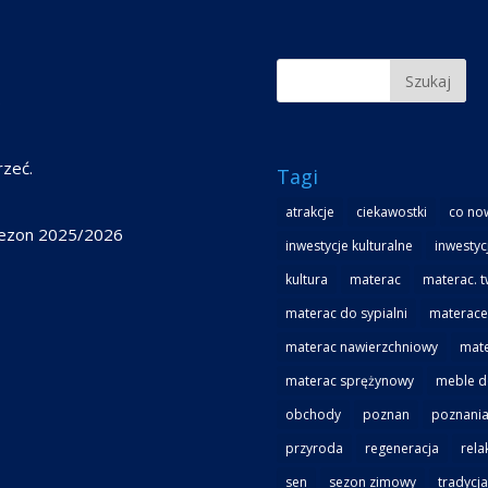
6
rzeć.
Tagi
atrakcje
ciekawostki
co no
 sezon 2025/2026
inwestycje kulturalne
inwestyc
kultura
materac
materac. 
materac do sypialni
materace
materac nawierzchniowy
mate
materac sprężynowy
meble do
obchody
poznan
poznania
przyroda
regeneracja
rela
sen
sezon zimowy
tradycja