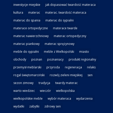
inwestycje miejskie
jak dopasować twardość materaca
kultura
materac
materac. twardość materaca
materac do spania
materac do sypialni
materace ortopedyczne
materace twarde
materac nawierzchniowy
materac ortopedyczny
materac piankowy
materac sprężynowy
meble do sypialni
meble z Wielkopolski
miasto
obchody
poznan
poznaniacy
produkt regionalny
przemysł meblarski
przyroda
regeneracja
relaks
rogal świętomarciński
rozwój zieleni miejskiej
sen
sezon zimowy
tradycja
twardy materac
warto wiedziec
wieczór
wielkopolska
wielkopolskie meble
wybór materaca
wydarzenia
wydatki
zabytki
zdrowy sen